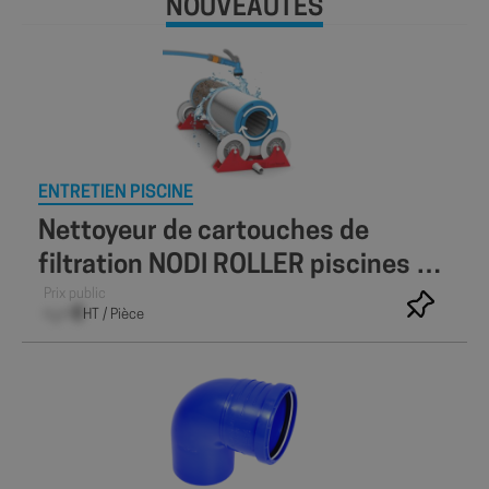
NOUVEAUTÉS
ENTRETIEN PISCINE
Nettoyeur de cartouches de
filtration NODI ROLLER piscines et
spas – Nodipool
Prix public
–,– €
HT / Pièce