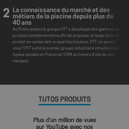
La connaissance du marché et des
2
métiers de la piscine depuis plus de
40 ans
Au fil des années le groupe FITT a développé des gammes de
produits complémentaires afin de proposer un large choix de
produit en conservant un seul interlocuteur, FITT. Le saviez-
vous ? FITT a été le premier groupe industriel à introduire les
tuyaux spiralés en France en 1994 au travers d’une de ses
marques.
TUTOS PRODUITS
Fournisseur
Nom
Expiration
Description
/
Domaine
Fournisseur
/
Plus d’un million de vues
Nom
Expiration
Description
sbjs_session
.shop.fitt.mc
29
Ce cookie est
Domaine
minutes
utilisé pour
sur YouTube avec nos