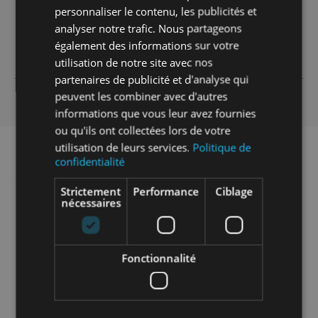
Pompe MJB-VS ON.E à vitesse
personnaliser le contenu, les publicités et
variable
analyser notre trafic. Nous partageons
également des informations sur votre
Prix publics à partir de
–,– €
utilisation de notre site avec nos
HT / Pièce
partenaires de publicité et d'analyse qui
Prix pro
Connectez-vous
peuvent les combiner avec d'autres
informations que vous leur avez fournies
ou qu'ils ont collectées lors de votre
utilisation de leurs services.
Politique de
confidentialité
NOS CERTIFICATIONS
Strictement
Performance
Ciblage
nécessaires
Fonctionnalité
NORME FRANÇAISE
La marque de qualité NF atteste de la conformité des
produits ou des services aux documents normatifs
nationaux, européens et internationaux les concernant,