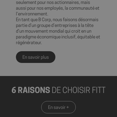
seulement pour nos actionnaires, mais
aussi pour nos employés, la communauté et
l’environnement.
En tant que B Corp, nous faisons désormais
partie d’un groupe d’entreprises à la tête
d’un mouvement mondial qui croit en un
_GRECAPTCHA
5 mo
Google LLC
sema
www.google.com
paradigme économique inclusif, équitable et
régénérateur.
En savoir plus
PHPSESSID
Ses
PHP.net
shop.fitt.mc
6 RAISONS
DE CHOISIR FITT
En savoir +