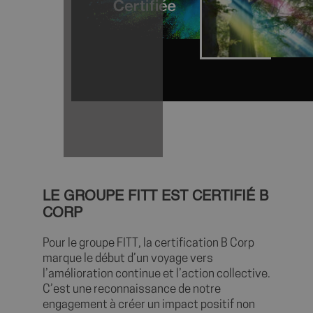
axeptio_authorized_vendors
6 mo
Axeptio
sem
shop.fitt.mc
LE GROUPE FITT EST CERTIFIÉ B
CORP
Pour le groupe FITT, la certification B Corp
marque le début d’un voyage vers
l’amélioration continue et l’action collective.
C’est une reconnaissance de notre
axeptio_all_vendors
6 mo
Axeptio
sem
shop.fitt.mc
engagement à créer un impact positif non