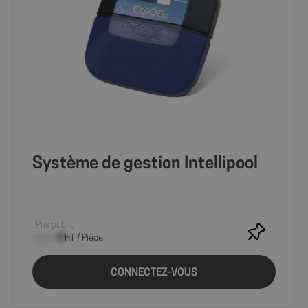
_GRECAPTCHA
5 mo
Google LLC
sema
www.google.com
Système de gestion Intellipool
PHPSESSID
Ses
PHP.net
shop.fitt.mc
Prix public
--,-- €
HT / Pièce
CONNECTEZ-VOUS