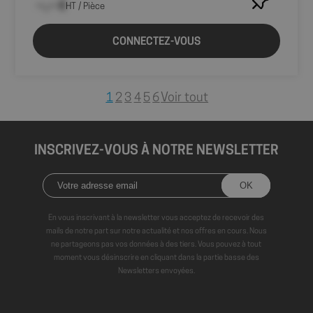
--,-- €
HT / Pièce
CONNECTEZ-VOUS
Voir tout
1
2
3
4
5
6
INSCRIVEZ-VOUS À NOTRE NEWSLETTER
En vous inscrivant à la newsletter vous acceptez de recevoir des
mails de notre part sur notre actualité et nos offres en cours. Nous
ne partageons pas vos données à des tiers. Vous pouvez à tout
moment vous désinscrire en cliquant dans la partie basse des
Newsletters envoyées.