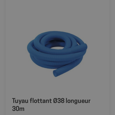
comportement
des utilisateurs.
sbjs_udata
.shop.fitt.mc
Session
Ce cookie est
utilisé pour
stocker des
données
spécifiques à
l'utilisateur
pour aider à
surveiller et
analyser
l'efficacité des
campagnes
publicitaires et
optimiser
l'expérience
utilisateur sur
le site.
_ga
1 an 1
Ce nom de
Google LLC
mois
cookie est
.fitt.mc
associé à
Google
Universal
Analytics - qui
est une mise à
jour
Tuyau flottant Ø38 longueur
importante du
service
30m
d'analyse le
plus