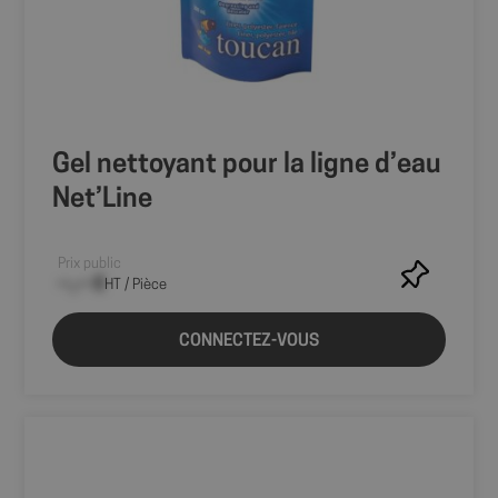
première visite
de l'utilisateur
sur le site, y
compris
l'horodatage, le
site de
référence et la
source du
trafic, pour
évaluer
Gel nettoyant pour la ligne d’eau
l'efficacité des
campagnes de
Net’Line
marketing et
des sources de
site Web.
sbjs_migrations
.shop.fitt.mc
Session
Ce cookie est
Prix public
utilisé pour
--,-- €
HT / Pièce
suivre les
interactions
utilisateur et la
migration entre
CONNECTEZ-VOUS
différentes
pages ou
sections du site
Web pour
améliorer
l'expérience
utilisateur et
l'analyse des
performances
du site.