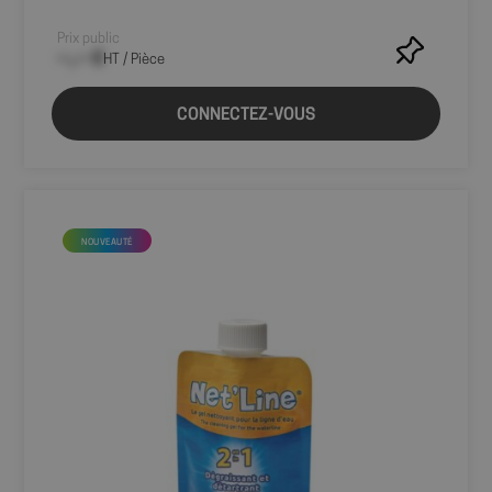
couramment
utilisé de
Google. Ce
Prix public
cookie est
--,-- €
HT / Pièce
utilisé pour
distinguer les
utilisateurs
uniques en
CONNECTEZ-VOUS
attribuant un
numéro généré
aléatoirement
comme
identifiant
client. Il est
inclus dans
chaque
NOUVEAUTÉ
demande de
page d'un site
et utilisé pour
calculer les
données de
visiteur, de
session et de
campagne pour
les rapports
d'analyse du
site.
sbjs_first_add
.shop.fitt.mc
Session
Ce cookie est
utilisé pour
stocker des
détails sur la