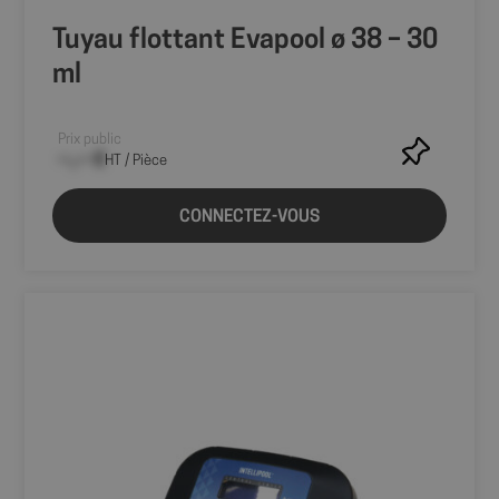
Tuyau flottant Evapool ø 38 – 30
ml
Prix public
--,-- €
HT / Pièce
CONNECTEZ-VOUS
axeptio_authorized_vendors
6 mo
Axeptio
sem
shop.fitt.mc
axeptio_all_vendors
6 mo
Axeptio
sem
shop.fitt.mc